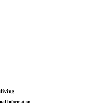
living
nal Information