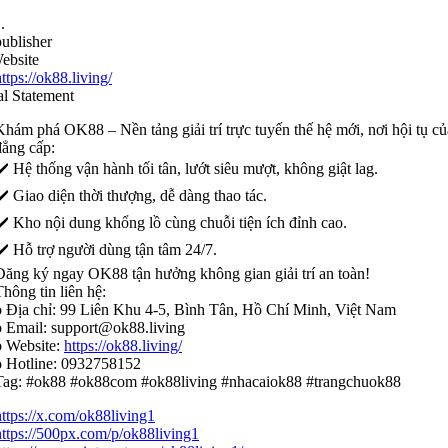
.
publisher
ebsite
ttps://ok88.living/
al Statement
Khám phá OK88 – Nền tảng giải trí trực tuyến thế hệ mới, nơi hội tụ củ
đẳng cấp:
✔️ Hệ thống vận hành tối tân, lướt siêu mượt, không giật lag.
✔️ Giao diện thời thượng, dễ dàng thao tác.
✔️ Kho nội dung khổng lồ cùng chuỗi tiện ích đỉnh cao.
✔️ Hỗ trợ người dùng tận tâm 24/7.
Đăng ký ngay OK88 tận hưởng không gian giải trí an toàn!
Thông tin liên hệ:
o Địa chỉ: 99 Liên Khu 4-5, Bình Tân, Hồ Chí Minh, Việt Nam
o Email: support@ok88.living
o Website:
https://ok88.living/
o Hotline: 0932758152
Tag: #ok88 #ok88com #ok88living #nhacaiok88 #trangchuok88
https://x.com/ok88living1
https://500px.com/p/ok88living1