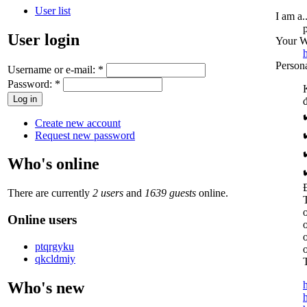
User list
I am a..
User login
Your W
h
Person
Username or e-mail:
*
Password:
*
Create new account
Request new password
Who's online
There are currently
2 users
and
1639 guests
online.
Online users
ptqrgyku
qkcldmiy
Who's new