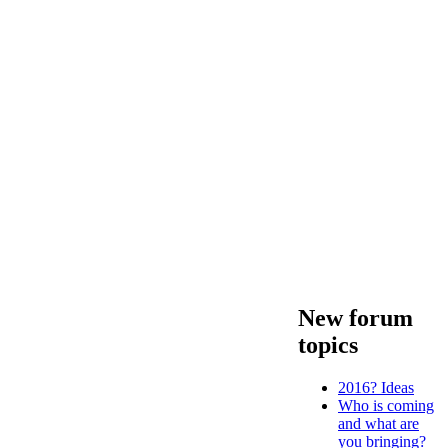
New forum
topics
2016? Ideas
Who is coming
and what are
you bringing?