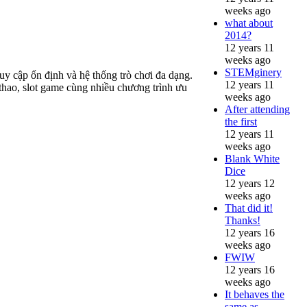
weeks ago
what about
2014?
12 years 11
weeks ago
STEMginery
ruy cập ổn định và hệ thống trò chơi đa dạng.
12 years 11
thao, slot game cùng nhiều chương trình ưu
weeks ago
After attending
the first
12 years 11
weeks ago
Blank White
Dice
12 years 12
weeks ago
That did it!
Thanks!
12 years 16
weeks ago
FWIW
12 years 16
weeks ago
It behaves the
same as