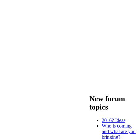
New forum
topics
2016? Ideas
Who is coming
and what are you
bringing?