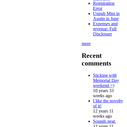
Registration
Error
Unpub Mini in
Austin in June
Expenses and
revenue: Full
Disclosure
more
Recent
comments
Sticking with
Memorial Day
weekend =)
10 years 33
weeks ago
I like the novelty
of it!
12 years 11
weeks ago
Sounds neat.
12 years 11