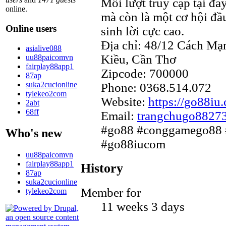
Mỗi lượt truy cập tại đây
online.
mà còn là một cơ hội đầu
Online users
sinh lời cực cao.
Địa chỉ: 48/12 Cách Mạn
asialive088
Kiều, Cần Thơ
uu88paicomvn
fairplay88app1
Zipcode: 700000
87ap
suka2cucionline
Phone: 0368.514.072
tylekeo2com
Website:
https://go88iu
2abt
68ff
Email:
trangchugo8827
#go88 #conggamego88 
Who's new
#go88iucom
uu88paicomvn
fairplay88app1
History
87ap
suka2cucionline
Member for
tylekeo2com
11 weeks 3 days