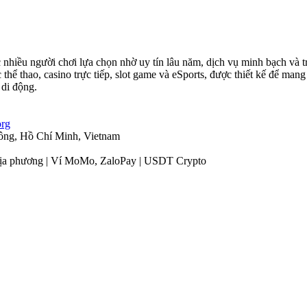
 nhiều người chơi lựa chọn nhờ uy tín lâu năm, dịch vụ minh bạch và tr
ợc thể thao, casino trực tiếp, slot game và eSports, được thiết kế để m
 di động.
org
hông, Hồ Chí Minh, Vietnam
địa phương | Ví MoMo, ZaloPay | USDT Crypto