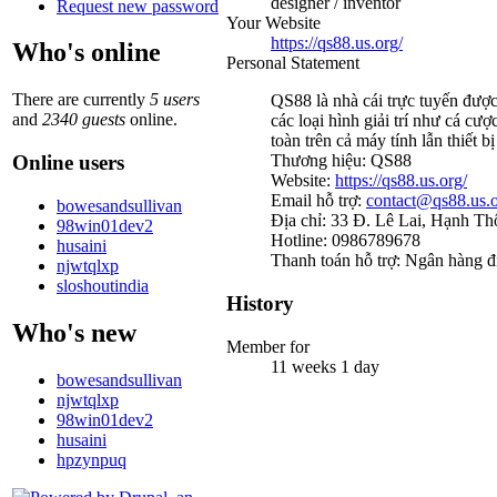
designer / inventor
Request new password
Your Website
https://qs88.us.org/
Who's online
Personal Statement
There are currently
5 users
QS88 là nhà cái trực tuyến được
and
2340 guests
online.
các loại hình giải trí như cá cư
toàn trên cả máy tính lẫn thiết bị
Online users
Thương hiệu: QS88
Website:
https://qs88.us.org/
Email hỗ trợ:
contact@qs88.us.
bowesandsullivan
Địa chỉ: 33 Đ. Lê Lai, Hạnh T
98win01dev2
Hotline: 0986789678
husaini
Thanh toán hỗ trợ: Ngân hàng 
njwtqlxp
sloshoutindia
History
Who's new
Member for
11 weeks 1 day
bowesandsullivan
njwtqlxp
98win01dev2
husaini
hpzynpuq