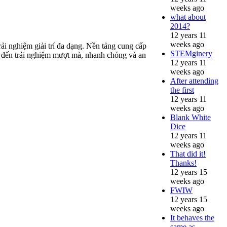
weeks ago
what about
2014?
12 years 11
weeks ago
ải nghiệm giải trí đa dạng. Nền tảng cung cấp
STEMginery
ang đến trải nghiệm mượt mà, nhanh chóng và an
12 years 11
weeks ago
After attending
the first
12 years 11
weeks ago
Blank White
Dice
12 years 11
weeks ago
That did it!
Thanks!
12 years 15
weeks ago
FWIW
12 years 15
weeks ago
It behaves the
same as