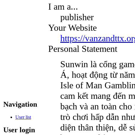
I am a...
publisher
Your Website
https://vanzandttx.or
Personal Statement
Sunwin là cổng game
Á, hoạt động từ năm
Isle of Man Gambli
cam kết mang đến m
Navigation
bạch và an toàn cho
trò chơi hấp dẫn nh
User list
diện thân thiện, dễ 
User login