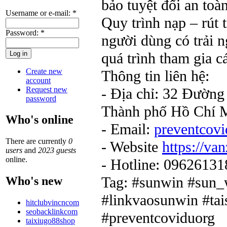
bảo tuyệt đối an toà
Username or e-mail:
*
Quy trình nạp – rút 
Password:
*
người dùng có trải n
quá trình tham gia c
Create new
Thông tin liên hệ:
account
Request new
- Địa chỉ: 32 Đường
password
Thành phố Hồ Chí 
Who's online
- Email:
preventcov
There are currently
0
- Website
https://van
users
and
2023 guests
online.
- Hotline: 09626131
Tag: #sunwin #sun_
Who's new
#linkvaosunwin #ta
hitclubvincncom
seobacklinkcom
#preventcoviduorg
taixiugo88shop