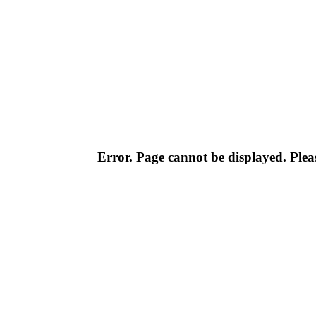
Error. Page cannot be displayed. Pleas