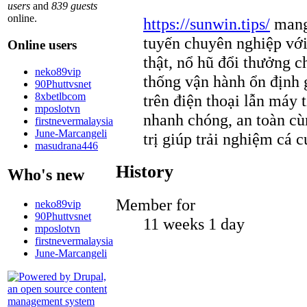
users
and
839 guests
online.
https://sunwin.tips/
mang 
tuyến chuyên nghiệp với 
Online users
thật, nổ hũ đổi thưởng c
neko89vip
thống vận hành ổn định 
90Phuttvsnet
8xbetlbcom
trên điện thoại lẫn máy t
mposlotvn
nhanh chóng, an toàn cù
firstnevermalaysia
June-Marcangeli
trị giúp trải nghiệm cá 
masudrana446
History
Who's new
Member for
neko89vip
90Phuttvsnet
11 weeks 1 day
mposlotvn
firstnevermalaysia
June-Marcangeli