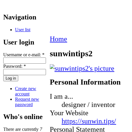
Navigation
User list
Home
User login
sunwintips2
Username or e-mail:
*
Password:
*
Personal Information
Create new
account
I am a...
Request new
designer / inventor
password
Your Website
Who's online
https://sunwin.tips/
Personal Statement
There are currently
7