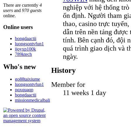
There are currently
4
nghiệp với hệ thống trò
users
and
970 guests
ổn định. Người tham gia
online.
thao, casino trực tuyến
Online users
dẫn trên nền tảng được 
bongdaactii
tính. Bên cạnh đó, đội n
luongsontvfun1
quá trình giao dịch và 
ijoyxp100k
789ktech
ngày.
Who's new
History
go88taixiume
Member for
luongsontvfun1
pqxquaqp
11 weeks 1 day
bongdaactii
missionmedicalbali