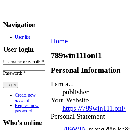
Navigation
User list
Home
User login
789win111onl1
Username or e-mail:
*
Personal Information
Password:
*
I am a...
publisher
Create new
Your Website
account
Request new
https://789win111.onl/
password
Personal Statement
Who's online
789WIN
mang đến không