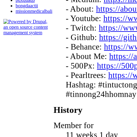
pqxquaqp
bongdaactii
- About:
https://abo
missionmedicalbali
- Youtube:
https://
- Twitch:
https://ww
- Github:
https://gi
- Behance:
https://w
- About Me:
https:/
- 500Px:
https://500
- Pearltrees:
https:/
Hashtag: #tintucton
#tinnong24hhomnay 
History
Member for
11 weeks 1 day