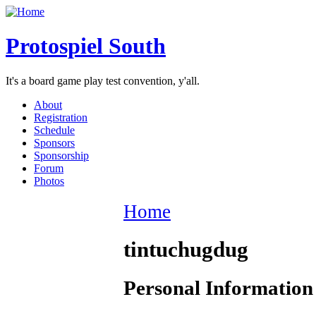
Protospiel South
It's a board game play test convention, y'all.
About
Registration
Schedule
Sponsors
Sponsorship
Forum
Photos
Home
tintuchugdug
Personal Information